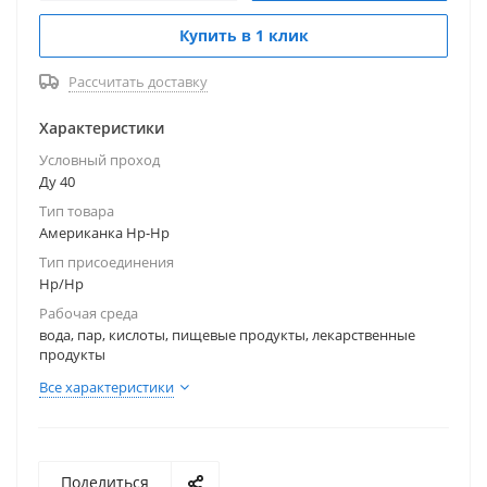
Герметизация соединения обеспечивается
Купить в 1 клик
промежуточной прокладкой PTFE.
Рассчитать доставку
Характеристики
Условный проход
Ду 40
Тип товара
Американка Нр-Нр
Тип присоединения
Нр/Нр
Рабочая среда
вода, пар, кислоты, пищевые продукты, лекарственные
продукты
Все характеристики
Поделиться