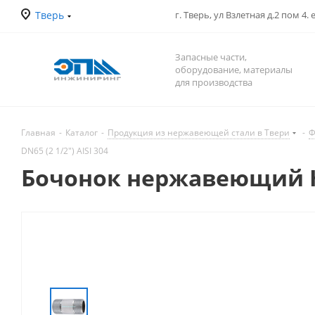
Тверь
г. Тверь, ул Взлетная д.2 пом 4.
Запасные части,
оборудование, материалы
для производства
Главная
-
Каталог
-
Продукция из нержавеющей стали в Твери
-
Ф
DN65 (2 1/2") AISI 304
Бочонок нержавеющий Нр/