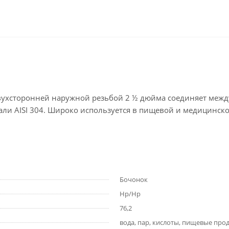
хсторонней наружной резьбой 2 ½ дюйма соединяет между
али AISI 304. Широко используется в пищевой и медицинс
Бочонок
Нр/Нр
76,2
вода, пар, кислоты, пищевые про