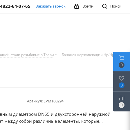
-4822-64-07-65
Заказать звонок
Войти
Поиск
ющей стали резьбовые в Твери
-
Бочонок нержавеющий Нр/Нр
0
0
Артикул:
EPMT00294
0
вным диаметром DN65 и двухсторонней наружной
ет между собой различные элементы, которые
 входе и выходе. Выполнен из стали AISI 304.