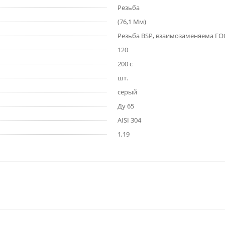
Резьба
(76,1 Мм)
Резьба BSP, взаимозаменяема ГОС
120
200 с
шт.
серый
Ду 65
AISI 304
1,19