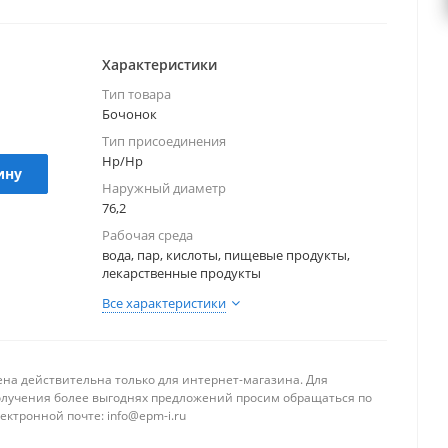
щевой и медицинской промышленности,
окладке инженерных систем.
Характеристики
Тип товара
Бочонок
Тип присоединения
Нр/Нр
ину
Наружный диаметр
76,2
Рабочая среда
вода, пар, кислоты, пищевые продукты,
лекарственные продукты
Все характеристики
ена действительна только для интернет-магазина. Для
олучения более выгоднях предложений просим обращаться по
ектронной почте: info@epm-i.ru