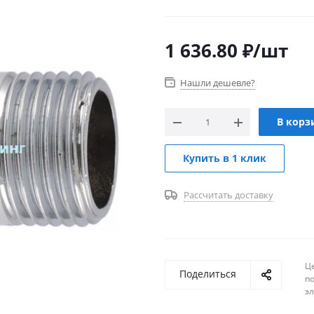
Широко используется в пи
строительной отрасли и пр
1 636.80
₽
/шт
Нашли дешевле?
В корз
Купить в 1 клик
Рассчитать доставку
Ц
Поделиться
п
эл