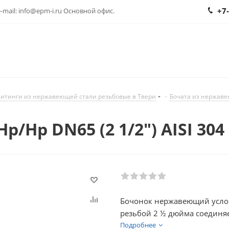
+7
 e-mail: info@epm-i.ru Основной офис.
итинги из нержавеющей стали резьбовые в Твери
-
Бочата из нержаве
Нр DN65 (2 1/2") AISI 304
Бочонок нержавеющий усло
резьбой 2 ½ дюйма соединя
имеют внутреннюю резьбу на
Подробнее