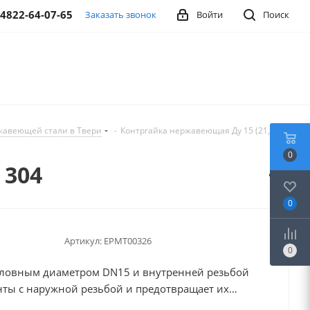
-4822-64-07-65
Заказать звонок
Войти
Поиск
жавеющей стали в Твери
-
Контргайка нержавеющая Ду 15 (21,3
0
 304
0
Артикул:
EPMT00326
0
словным диаметром DN15 и внутренней резьбой
нты с наружной резьбой и предотвращает их
вание. Изготовлена из высоколегированной стали