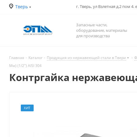
Тверь
г. Тверь, ул Взлетная д.2 пом 4.
Запасные части,
оборудование, материалы
для производства
Главная
-
Каталог
-
Продукция из нержавеющей стали в Твери
-
Ф
Мм) (1/2") AISI 304
Контргайка нержавеющая Д
ХИТ