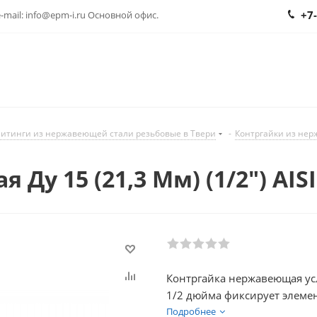
+7
 e-mail: info@epm-i.ru Основной офис.
итинги из нержавеющей стали резьбовые в Твери
-
Контргайки из нер
у 15 (21,3 Мм) (1/2") AISI
Контргайка нержавеющая у
1/2 дюйма фиксирует элеме
самопроизвольное развинчи
Подробнее