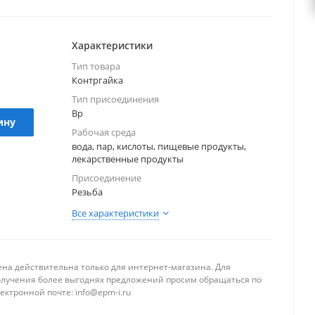
дицинской, пищевой, фармацевтической,
расли и сфере ЖКХ.
Характеристики
Тип товара
Контргайка
Тип присоединения
Вр
ину
Рабочая среда
вода, пар, кислоты, пищевые продукты,
лекарственные продукты
Присоединение
Резьба
Все характеристики
ена действительна только для интернет-магазина. Для
олучения более выгоднях предложений просим обращаться по
ектронной почте: info@epm-i.ru