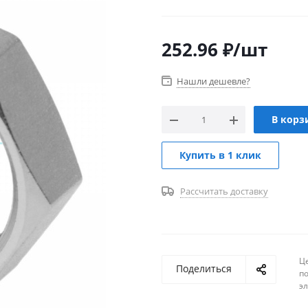
AISI 304. Применяется в ме
промышленной, нефтяной от
252.96
₽
/шт
Нашли дешевле?
В корз
Купить в 1 клик
Рассчитать доставку
Ц
Поделиться
п
эл