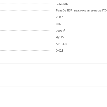
(21,3 Мм)
Резьба BSP, взаимозаменяема ГОС
200 с
шт.
серый
Ду 15
AISI 304
0,023