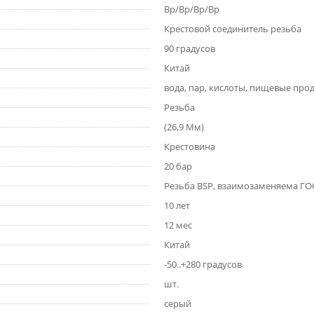
Вр/Вр/Вр/Вр
Крестовой соединитель резьба
90 градусов
Китай
вода, пар, кислоты, пищевые про
Резьба
(26,9 Мм)
Крестовина
20 бар
Резьба BSP, взаимозаменяема ГОС
10 лет
12 мес
Китай
-50..+280 градусов
шт.
серый