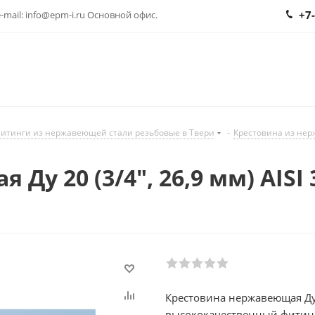
+7
 e-mail: info@epm-i.ru Основной офис.
итинги из нержавеющей стали резьбовые в Твери
-
Крестовина из нер
у 20 (3/4", 26,9 мм) AISI
Крестовина нержавеющая Ду 20
высококачественный фитинг