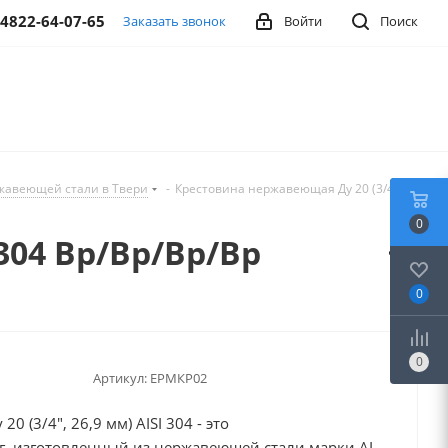
-4822-64-07-65
Заказать звонок
Войти
Поиск
жавеющей стали в Твери
-
Крестовина нержавеющая Ду 20 (3/4",
0
 304 Вр/Вр/Вр/Вр
0
0
Артикул:
EPMКР02
 (3/4", 26,9 мм) AISI 304 - это
, изготовленный из нержавеющей стали марки AISI