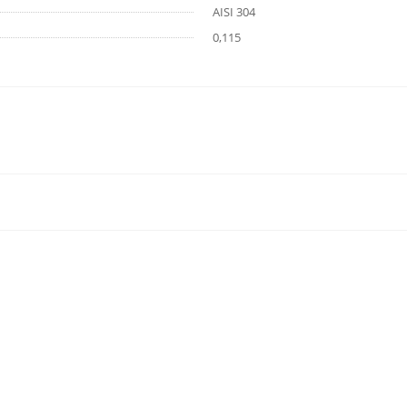
AISI 304
0,115