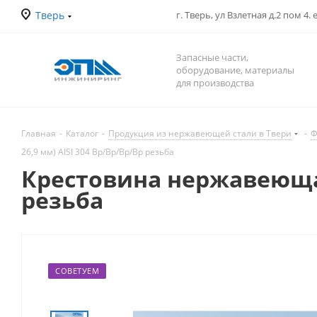
Тверь
г. Тверь, ул Взлетная д.2 пом 4.
Запасные части,
оборудование, материалы
для производства
Главная
-
Каталог
-
Продукция из нержавеющей стали в Твери
-
Ф
26,9 мм) AISI 304 Вр/Вр/Вр/Вр резьба
Крестовина нержавеющая Д
резьба
СОВЕТУЕМ