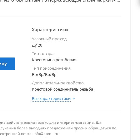
 систем трубопроводов с диаметром условного
естовина имеет все внутренние резьбы Вр (ВР), что
соединять трубы, шланги и другие элементы
печивает перпендикулярное соединение четырех
Характеристики
 что может быть полезно в различных
Условный проход
стемах, таких как отопление, водоснабжение,
Ду 20
я промышленность и т. д.
Тип товара
Крестовина резьбовая
ину
Тип присоединения
Вр/Вр/Вр/Вр
Дополнительное свойство
Крестовой соединитель резьба
Все характеристики
ена действительна только для интернет-магазина. Для
олучения более выгоднях предложений просим обращаться по
ектронной почте: info@epm-i.ru