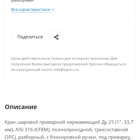
наружному диаметру;
разборный
материал корпуса — нержавеющая сталь AISI316;
Все характеристики
конструкция — под приварку, трехсоставной,
разборный, с блокировкой ручки;
Кран не оснащен площадкой для подключения
Поделиться
электропривода или пневмопривода.
Шаровой кран является надёжным и долговечным
Цена действительна только для интернет-магазина. Для
запорным устройством, которое широко
получения более выгоднях предложений просим обращаться
применяется в различных отраслях
по электронной почте: info@epm-i.ru
промышленности и строительства. Он
применяется для перекрытия потока рабочей
среды, такой как вода, газ, нефтепродукты и
другие неагрессивные жидкости. Благодаря своей
конструкции и материалам изготовления кран
Описание
обладает высокой устойчивостью к коррозии и
агрессивным средам, что делает его надёжным и
Кран шаровой приварной нержавеющий Ду 25 (1", 33,7
долговечным запорным устройством.
мм), AISI 316 (CF8M), полнопроходной, трехсоставной
(3PC), разборный, с блокировкой ручки, под приварку,