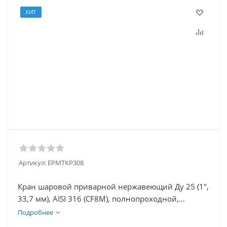
ХИТ
Артикул:
EPMTKP308
Кран шаровой приварной нержавеющий Ду 25 (1",
33,7 мм), AISI 316 (CF8M), полнопроходной,
трехсоставной (3PC), разборный, с блокировкой
Подробнее
ручки, под приварку, удлиненный, без площадки