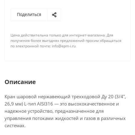
Шаровой кран является надёжным и долговечным
Поделиться
запорным устройством, которое широко
применяется в различных отраслях
промышленности и строительства. Он
Цена действительна только для интернет-магазина. Для
применяется для перекрытия потока рабочей
получения более выгоднях предложений просим обращаться
среды, такой как вода, газ, нефтепродукты и
по электронной почте: info@epm-i.ru
другие неагрессивные жидкости. Благодаря своей
конструкции и материалам изготовления кран
обладает высокой устойчивостью к коррозии и
агрессивным средам, что делает его надёжным и
долговечным запорным устройством.
Описание
Кран шаровой нержавеющий трехходовой Ду 20 (3/4ʺ,
26,9 мм) L-тип AISI316 — это высококачественное и
надежное устройство, предназначенное для
управления потоками жидкостей и газов в различных
системах.