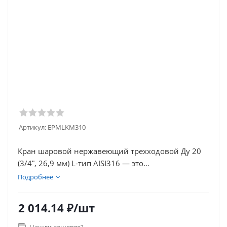
Артикул:
EPMLKM310
Кран шаровой нержавеющий трехходовой Ду 20
(3/4ʺ, 26,9 мм) L-тип AISI316 — это
высококачественное и надежное устройство,
Подробнее
предназначенное для управления потоками
жидкостей и газов в различных системах.
2 014.14
₽
/шт
Кран шаровой муфтовый, резьбовой (Вр/Вр/Вр)