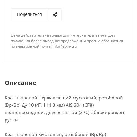
позволяет использовать кран в системах с
высоким давлением.
Поделиться
Шаровой кран является надёжным и долговечным
запорным устройством, которое широко
Цена действительна только для интернет-магазина. Для
применяется в различных отраслях
получения более выгоднях предложений просим обращаться
промышленности и строительства. Он
по электронной почте: info@epm-i.ru
применяется для перекрытия потока рабочей
среды, такой как вода, газ, нефтепродукты и
другие неагрессивные жидкости. Благодаря своей
конструкции и материалам изготовления кран
обладает высокой устойчивостью к коррозии и
Описание
агрессивным средам, что делает его надёжным и
долговечным запорным устройством.
Кран шаровой нержавеющий муфтовый, резьбовой
(Вр/Вр) Ду 10 (4ʺ, 114,3 мм) AISI304 (CF8),
полнопроходной, двусоставной (2PC) с блокировкой
ручки
Кран шаровой муфтовый, резьбовой (Вр/Вр)