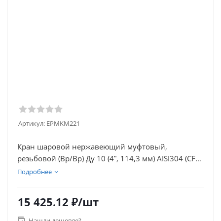
Артикул:
EPMKM221
Кран шаровой нержавеющий муфтовый,
резьбовой (Вр/Вр) Ду 10 (4ʺ, 114,3 мм) AISI304 (CF8),
полнопроходной, двусоставной (2PC) с
Подробнее
блокировкой ручки
15 425.12
₽
/шт
Кран шаровой муфтовый, резьбовой (Вр/Вр)
предназначен для использования в системах
Нашли дешевле?