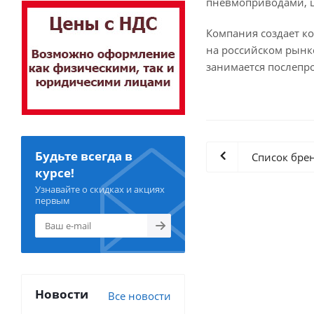
пневмоприводами, 
Компания создает к
на российском рынке
занимается послепр
Будьте всегда в
Список бре
курсе!
Узнавайте о скидках и акциях
первым
Новости
Все новости