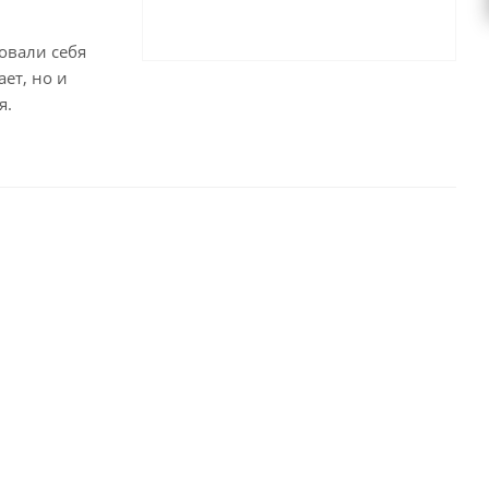
овали себя
ет, но и
я.