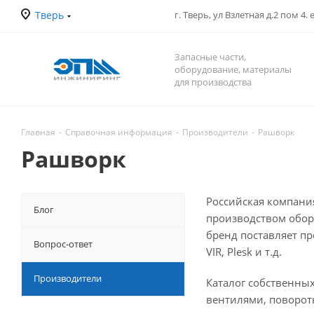
Тверь
г. Тверь, ул Взлетная д.2 пом 4.
Запасные части,
оборудование, материалы
для производства
Главная
-
Справочная информация
-
Производители
-
Рашворк
Рашворк
Российская компани
Блог
производством обор
бренд поставляет пр
Вопрос-ответ
VIR, Plesk и т.д.
Производители
Каталог собственны
вентилями, поворот