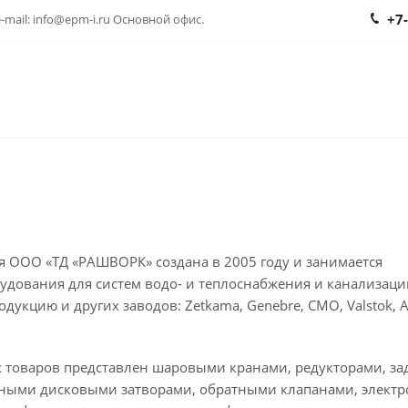
+7
 e-mail: info@epm-i.ru Основной офис.
я ООО «ТД «РАШВОРК» создана в 2005 году и занимается
удования для систем водо- и теплоснабжения и канализации
одукцию и других заводов: Zetkama, Genebre, CMO, Valstok, 
х товаров представлен шаровыми кранами, редукторами, з
ными дисковыми затворами, обратными клапанами, электро