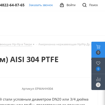
-4822-64-07-65
Заказать звонок
Войти
Поиск
веющие Нр-Нр в Твери
-
Американка нержавеющая Нр/Нр Ду 20
0
) AISI 304 PTFE
0
0
Артикул:
EPMАНН004
й стали условным диаметром DN20 или 3/4 дюйма
арматуру или трубы, предотвращая их вращение.