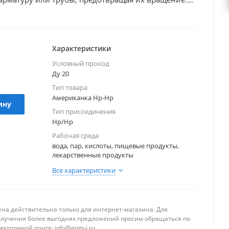
ванной стали AISI 304 по стандарту ISO. Состоит из
 имеют наружную резьбу по краям, а третья является
е две резьбовые детали при движении.
 медицинской и нефтегазовой промышленности.
Характеристики
беспечивается промежуточной прокладкой PTFE.
Условный проход
Ду 20
Тип товара
Американка Нр-Нр
ину
Тип присоединения
Нр/Нр
Рабочая среда
вода, пар, кислоты, пищевые продукты,
лекарственные продукты
Все характеристики
ена действительна только для интернет-магазина. Для
олучения более выгоднях предложений просим обращаться по
ектронной почте: info@epm-i.ru