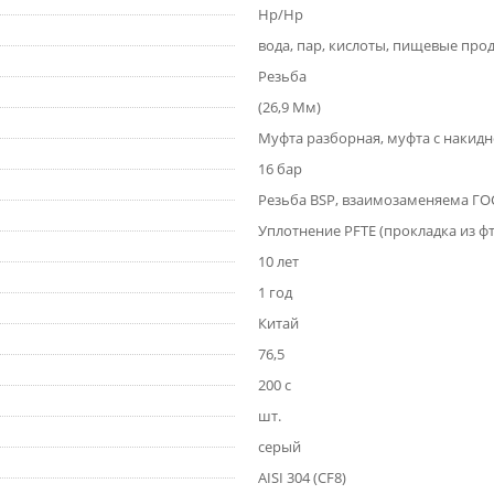
Нр/Нр
вода, пар, кислоты, пищевые про
Резьба
(26,9 Мм)
Муфта разборная, муфта с накидн
16 бар
Резьба BSP, взаимозаменяема ГОС
Уплотнение PFTE (прокладка из ф
10 лет
1 год
Китай
76,5
200 с
шт.
серый
AISI 304 (CF8)