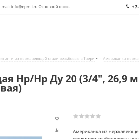
+7
 e-mail: info@epm-i.ru Основной офис.
итинги из нержавеющей стали резьбовые в Твери
-
Американки нержа
Нр/Нр Ду 20 (3/4", 26,9 мм
вая)
Американка из нержавеюще
соединяет трубопроводную 