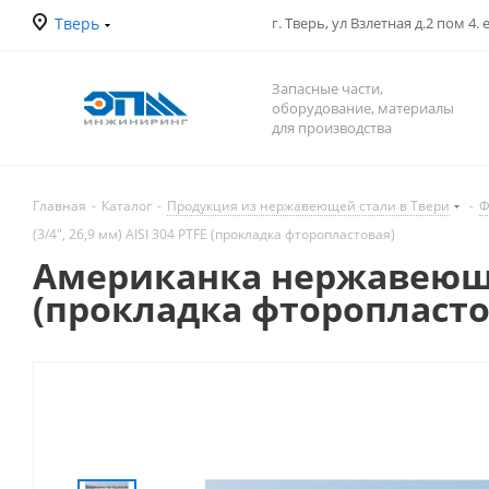
Тверь
г. Тверь, ул Взлетная д.2 пом 4.
Запасные части,
оборудование, материалы
для производства
Главная
-
Каталог
-
Продукция из нержавеющей стали в Твери
-
Ф
(3/4", 26,9 мм) AISI 304 PTFE (прокладка фторопластовая)
Американка нержавеющая 
(прокладка фторопласто