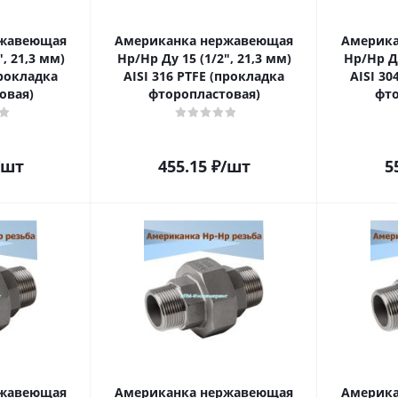
ржавеющая
Американка нержавеющая
Америка
, 21,3 мм)
Нр/Нр Ду 15 (1/2", 21,3 мм)
Нр/Нр Ду
прокладка
AISI 316 PTFE (прокладка
AISI 30
овая)
фторопластовая)
фто
/шт
455.15
₽
/шт
5
ржавеющая
Американка нержавеющая
Америка