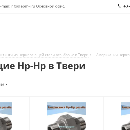
+7
 e-mail: info@epm-i.ru Основной офис.
итинги из нержавеющей стали резьбовые в Твери
-
Американки нержа
е Нр-Нр в Твери
ие)