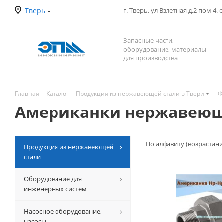
Тверь
г. Тверь, ул Взлетная д.2 пом 4.
Запасные части,
оборудование, материалы
для производства
Главная
-
Каталог
-
Продукция из нержавеющей стали в Твери
-
Ф
Американки нержавеющи
По алфавиту (возрастан
Продукция из нержавеющей
стали
Оборудование для
инженерных систем
Насосное оборудование,
насосы