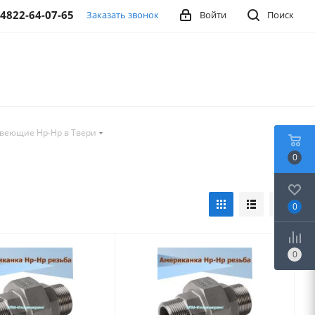
-4822-64-07-65
Заказать звонок
Войти
Поиск
веющие Нр-Нр в Твери
0
0
0