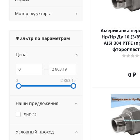
Мотор-редукторы
Американка не
Нр/Нр Ду 10 (3/8"
Фильтр по параметрам
AISI 304 PTFE (
фторопласт
Цена
0 ₽
0
2 863.19
Наши предложения
Хит (
1
)
Условный проход