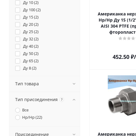
Ду 10 (
2
)
Ду 100 (
2
)
Американка не
Ду 15 (
2
)
Нр/Нр Ду 15 (1/2"
Ду 20 (
2
)
AISI 304 PTFE (
Ду 25 (
2
)
фторопласт
Ду 32 (
2
)
Ду 40 (
2
)
Ду 50 (
2
)
452.50
₽
Ду 65 (
2
)
Ду 8 (
2
)
Ду 80 (
2
)
Тип товара
Тип присоединения
?
Все
Нр/Нр (
22
)
Американка не
Присоединение