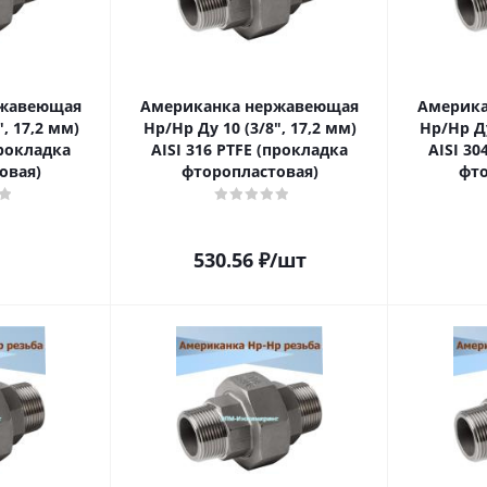
ржавеющая
Американка нержавеющая
Америка
, 17,2 мм)
Нр/Нр Ду 10 (3/8", 17,2 мм)
Нр/Нр Ду
прокладка
AISI 316 PTFE (прокладка
AISI 30
овая)
фторопластовая)
фто
530.56
₽
/шт