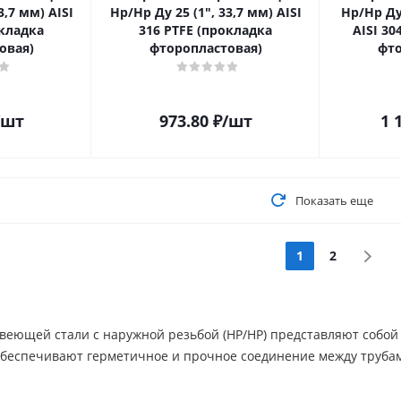
3,7 мм) AISI
Нр/Нр Ду 25 (1", 33,7 мм) AISI
Нр/Нр Ду 
окладка
316 PTFE (прокладка
AISI 30
овая)
фторопластовая)
фто
/шт
973.80
₽
/шт
1 
Показать еще
1
2
веющей стали с наружной резьбой (НР/НР) представляют собо
обеспечивают герметичное и прочное соединение между трубам
.