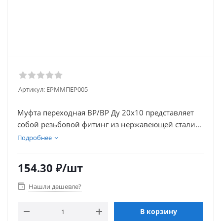
Артикул:
EPMМПЕР005
Муфта переходная ВР/ВР Ду 20x10 представляет
собой резьбовой фитинг из нержавеющей стали
марки AISI 304, предназначенный для соединения
Подробнее
составных частей и отдельных элементов
трубопровода в единую систему. Муфты
154.30
₽
/шт
используются для соединения элементов
трубопровода разных диаметров диаметра.
Нашли дешевле?
Основной город поставки Тверь. Поставка
возможна по всей России. Для предоставления
В корзину
оптовой цены просим обращаться по электронной