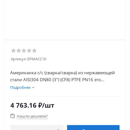
Артикул:
EPMАСС10
Американка с/с (сварка/сварка) из нержавеющей
стали AISI304 DN80 (3") (CF8) PTFE PN16 это
высококачественный компонент трубопроводной
Подробнее
системы, изготовленный из стали AISI304 с
диаметром 3" (DN80). Снабжен уплотнителем из
4 763.16
₽
/шт
PTFE для обеспечения герметичности соединения
при рабочем давлении до 16 Бар (PN16).
Нашли дешевле?
Применяется в различных отраслях
промышленности, включая химическую,