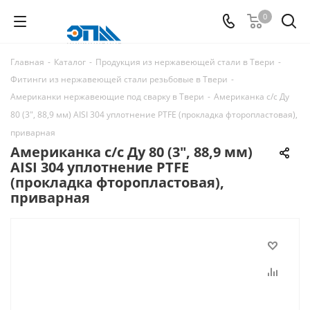
0
Главная
-
Каталог
-
Продукция из нержавеющей стали в Твери
-
Фитинги из нержавеющей стали резьбовые в Твери
-
Американки нержавеющие под сварку в Твери
-
Американка с/с Ду
80 (3", 88,9 мм) AISI 304 уплотнение PTFE (прокладка фторопластовая),
приварная
Американка с/с Ду 80 (3", 88,9 мм)
AISI 304 уплотнение PTFE
(прокладка фторопластовая),
приварная