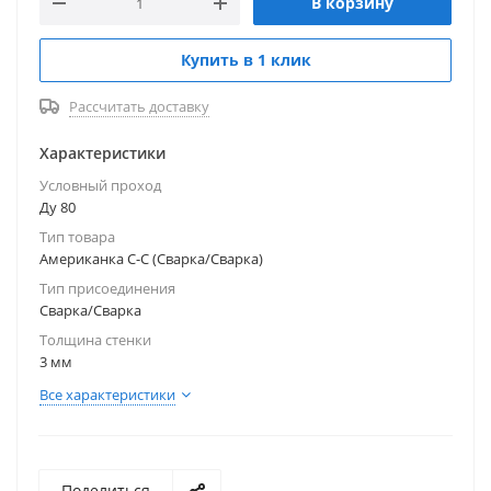
В корзину
нефтегазовую и пищевую, как надежный и
долговечный компонент для соединения
Купить в 1 клик
трубопроводов.
Рассчитать доставку
Характеристики
Условный проход
Ду 80
Тип товара
Американка С-С (Сварка/Сварка)
Тип присоединения
Сварка/Сварка
Толщина стенки
3 мм
Все характеристики
Поделиться