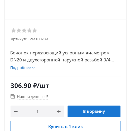
Артикул:
EPMT00289
Бочонок нержавеющий условным диаметром
DN20 и двухсторонней наружной резьбой 3/4
дюйма соединяет между собой различные
Подробнее
элементы, которые имеют внутреннюю резьбу на
входе и выходе. Выполнен из стали AISI 304.
306.90
₽
/шт
Широко используется в пищевой и медицинской
промышленности, строительной отрасли и
Нашли дешевле?
прокладке инженерных систем.
В корзину
Купить в 1 клик