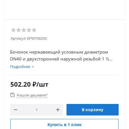
Артикул:
EPMT00292
Бочонок нержавеющий условным диаметром
DN40 и двухсторонней наружной резьбой 1 ½
дюйма соединяет между собой различные
Подробнее
элементы, которые имеют внутреннюю резьбу на
входе и выходе. Выполнен из стали AISI 304.
502.20
₽
/шт
Широко используется в пищевой и медицинской
промышленности, строительной отрасли и
Нашли дешевле?
прокладке инженерных систем.
В корзину
Купить в 1 клик