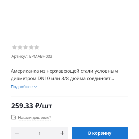
Артикул:
EPMАВН003
Американка из нержавеющей стали условным
диаметром DN10 или 3/8 дюйма соединяет
трубопроводную арматуру или трубы,
Подробнее
предотвращая их вращение. Изготовлена из
высоколегированной стали AISI 304. Имеет
259.33
₽
/шт
внутреннюю и наружную резьбу. Герметизация
соединения обеспечивается промежуточной
Нашли дешевле?
прокладкой PTFE. Используется в ЖКХ,
медицинской и нефтегазовой промышленности.
В корзину