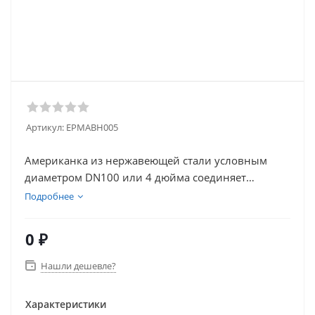
Артикул:
EPMАВН005
Американка из нержавеющей стали условным
диаметром DN100 или 4 дюйма соединяет
трубопроводную арматуру или трубы,
Подробнее
предотвращая их вращение. Изготовлена из
высоколегированной стали AISI 304. Имеет
0 ₽
внутреннюю и наружную резьбу. Герметизация
соединения обеспечивается коническим
Нашли дешевле?
уплотнением Используется в ЖКХ, медицинской и
нефтегазовой промышленности.
Характеристики