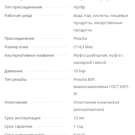
Тип присоединения
Нр/Вр
Рабочая среда
вода, пар, кислоты, пищевые
продукты, лекарственные
продукты
Присоединение
Резьба
Размер в мм
(114,3 Мм)
Альтернативное название
Муфта разборная, муфта с
накидной гайкой
Давление
16 бар
Тип резьбы
Резьба BSP,
взаимозаменяема ГОСТ 6357-
81
Уплотнение
Уплотнение коническое
(металл/металл)
Срок эксплуатации
10 лет
Срок гарантии
1 год
Страна производства
Китай