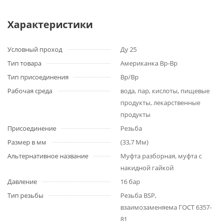
Характеристики
Условный проход
Ду 25
Тип товара
Американка Вр-Вр
Тип присоединения
Вр/Вр
Рабочая среда
вода, пар, кислоты, пищевые
продукты, лекарственные
продукты
Присоединение
Резьба
Размер в мм
(33,7 Мм)
Альтернативное название
Муфта разборная, муфта с
накидной гайкой
Давление
16 бар
Тип резьбы
Резьба BSP,
взаимозаменяема ГОСТ 6357-
81