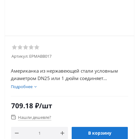
Артикул:
EPMАВВ017
Американка из нержавеющей стали условным
диаметром DN25 или 1 дюйм соединяет
трубопроводную арматуру или трубы,
Подробнее
предотвращая их вращение. Изготовлена из
высоколегированной стали AISI 316. Со всех
709.18
₽
/шт
сторон имеет внутреннюю резьбу. Герметизация
соединения обеспечивается коническим
Нашли дешевле?
уплотнением. Используется в ЖКХ, медицинской и
нефтегазовой промышленности.
В корзину