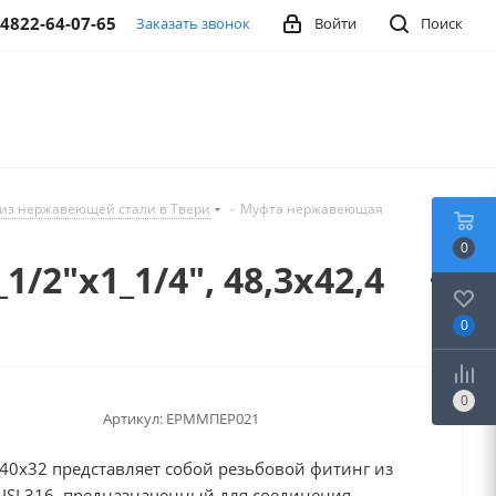
-4822-64-07-65
Заказать звонок
Войти
Поиск
из нержавеющей стали в Твери
-
Муфта нержавеющая
0
2"x1_1/4", 48,3x42,4
0
0
Артикул:
EPMМПЕР021
40x32 представляет собой резьбовой фитинг из
ISI 316, предназначенный для соединения