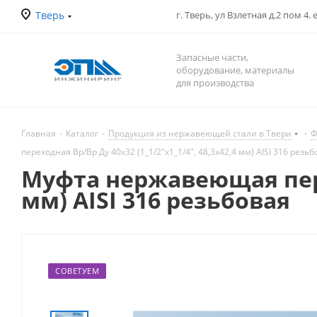
Тверь
г. Тверь, ул Взлетная д.2 пом 4.
Запасные части,
оборудование, материалы
для производства
Главная
-
Каталог
-
Продукция из нержавеющей стали в Твери
-
Ф
переходная Вр/Вр Ду 40x32 (1_1/2"x1_1/4", 48,3x42,4 мм) AISI 316 резь
Муфта нержавеющая перех
мм) AISI 316 резьбовая
СОВЕТУЕМ