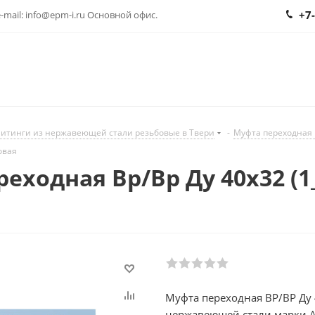
+7
 e-mail: info@epm-i.ru Основной офис.
итинги из нержавеющей стали резьбовые в Твери
-
Муфта переходная 
бовая
одная Вр/Вр Ду 40x32 (1_1/
Муфта переходная ВР/ВР Ду 
нержавеющей стали марки A