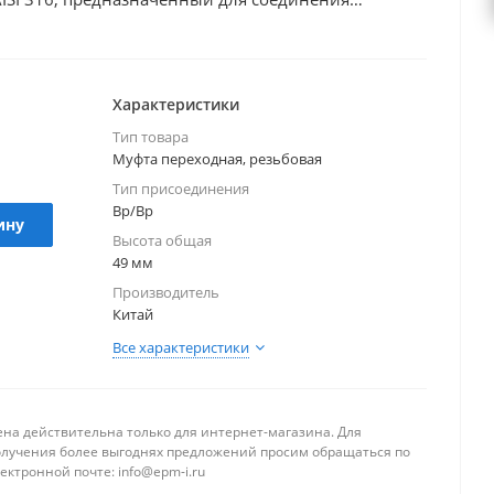
ых элементов трубопровода в единую систему.
единения элементов трубопровода разных
ой город поставки Тверь. Поставка возможна по
ления оптовой цены просим обращаться по
Характеристики
зуется в пищевой промышленности. На всю
Тип товара
 сертификаты.
Муфта переходная, резьбовая
Тип присоединения
Вр/Вр
ину
Высота общая
49 мм
Производитель
Китай
Все характеристики
ена действительна только для интернет-магазина. Для
олучения более выгоднях предложений просим обращаться по
ектронной почте: info@epm-i.ru