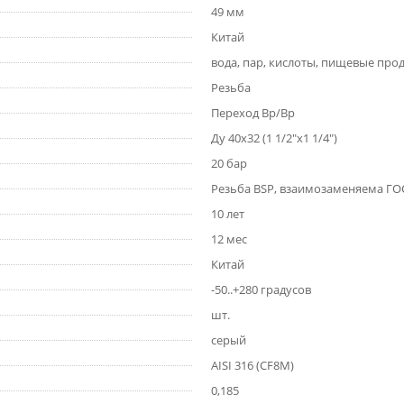
49 мм
Китай
вода, пар, кислоты, пищевые про
Резьба
Переход Вр/Вр
Ду 40x32 (1 1/2"x1 1/4")
20 бар
Резьба BSP, взаимозаменяема ГОС
10 лет
12 мес
Китай
-50..+280 градусов
шт.
серый
AISI 316 (CF8M)
0,185